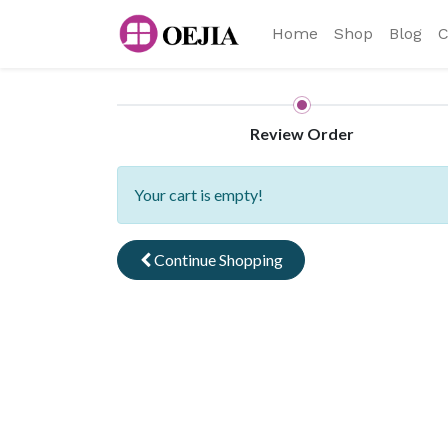
Home
Shop
Blog
C
Review Order
Your cart is empty!
Continue
Shopping