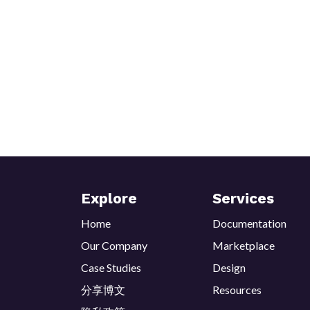
Explore
Services
Home
Documentation
Our Company
Marketplace
Case Studies
Design
分享博文
Resources