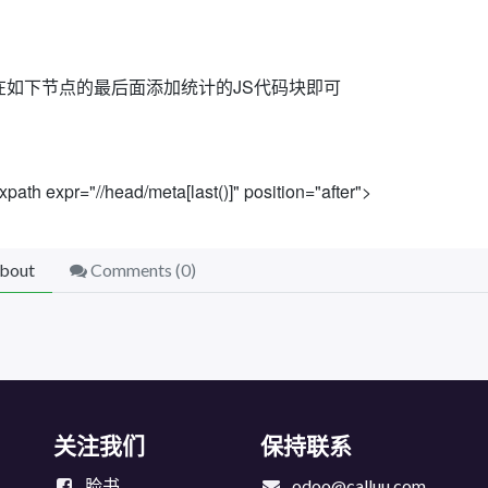
在如下节点的最后面添加统计的JS代码块即可
xpath expr="//head/meta[last()]" position="after">
bout
Comments (
0
)
关注我们
保持联系
脸书
odoo@calluu.com