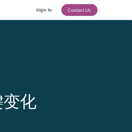
Sign in
Contact Us
键变化