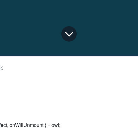
化
ect, onWillUnmount } = owl;